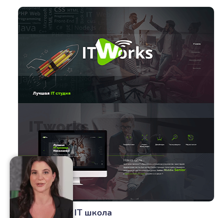
ITWorkslab - IT школа