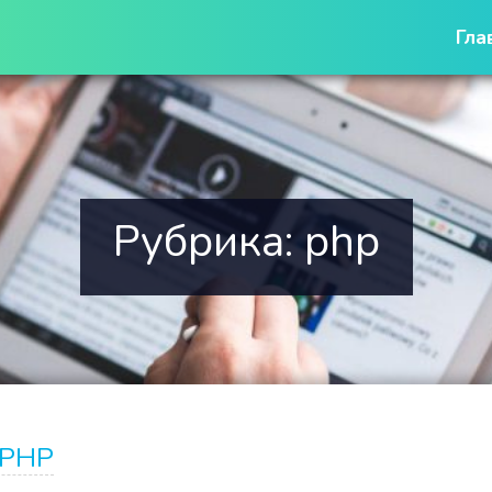
Гла
Рубрика:
php
 PHP