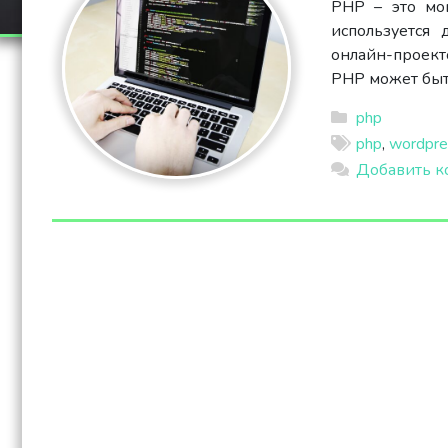
PHP – это мо
используется 
онлайн-проект
PHP может быть
php
php
,
wordpre
Добавить к